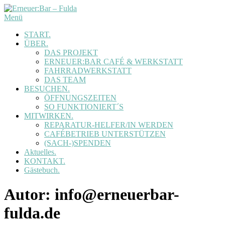
Zum
Inhalt
Menü
springen
START.
ÜBER.
DAS PROJEKT
ERNEUER:BAR CAFÉ & WERKSTATT
FAHRRADWERKSTATT
DAS TEAM
BESUCHEN.
ÖFFNUNGSZEITEN
SO FUNKTIONIERT´S
MITWIRKEN.
REPARATUR-HELFER/IN WERDEN
CAFÉBETRIEB UNTERSTÜTZEN
(SACH-)SPENDEN
Aktuelles.
KONTAKT.
Gästebuch.
Autor:
info@erneuerbar-
fulda.de