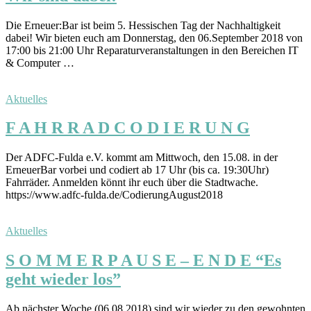
Die Erneuer:Bar ist beim 5. Hessischen Tag der Nachhaltigkeit
dabei! Wir bieten euch am Donnerstag, den 06.September 2018 von
17:00 bis 21:00 Uhr Reparaturveranstaltungen in den Bereichen IT
& Computer …
Aktuelles
F A H R R A D C O D I E R U N G
Der ADFC-Fulda e.V. kommt am Mittwoch, den 15.08. in der
ErneuerBar vorbei und codiert ab 17 Uhr (bis ca. 19:30Uhr)
Fahrräder. Anmelden könnt ihr euch über die Stadtwache.
https://www.adfc-fulda.de/CodierungAugust2018
Aktuelles
S O M M E R P A U S E – E N D E “Es
geht wieder los”
Ab nächster Woche (06.08.2018) sind wir wieder zu den gewohnten