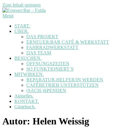
Zum Inhalt springen
Menü
START.
ÜBER.
DAS PROJEKT
ERNEUER:BAR CAFÉ & WERKSTATT
FAHRRADWERKSTATT
DAS TEAM
BESUCHEN.
ÖFFNUNGSZEITEN
SO FUNKTIONIERT´S
MITWIRKEN.
REPARATUR-HELFER/IN WERDEN
CAFÉBETRIEB UNTERSTÜTZEN
(SACH-)SPENDEN
Aktuelles.
KONTAKT.
Gästebuch.
Autor:
Helen Weissig