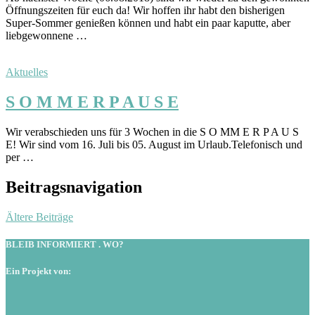
Öffnungszeiten für euch da! Wir hoffen ihr habt den bisherigen
Super-Sommer genießen können und habt ein paar kaputte, aber
liebgewonnene …
Aktuelles
S O M M E R P A U S E
Wir verabschieden uns für 3 Wochen in die S O MM E R P A U S
E! Wir sind vom 16. Juli bis 05. August im Urlaub.Telefonisch und
per …
Beitragsnavigation
Ältere Beiträge
BLEIB INFORMIERT . WO?
Ein Projekt von: