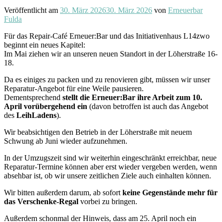
Veröffentlicht am
30. März 2026
30. März 2026
von
Erneuerbar
Fulda
Für das Repair-Café Erneuer:Bar und das Initiativenhaus L14zwo
beginnt ein neues Kapitel:
Im Mai ziehen wir an unseren neuen Standort in der Löherstraße 16-
18.
Da es einiges zu packen und zu renovieren gibt, müssen wir unser
Reparatur-Angebot für eine Weile pausieren.
Dementsprechend
stellt die Erneuer:Bar ihre Arbeit zum 10.
April vorübergehend ein
(davon betroffen ist auch das Angebot
des
LeihLadens
).
Wir beabsichtigen den Betrieb in der Löherstraße mit neuem
Schwung ab Juni wieder aufzunehmen.
In der Umzugszeit sind wir weiterhin eingeschränkt erreichbar, neue
Reparatur-Termine können aber erst wieder vergeben werden, wenn
absehbar ist, ob wir unsere zeitlichen Ziele auch einhalten können.
Wir bitten außerdem darum, ab sofort
keine Gegenstände mehr für
das Verschenke-Regal
vorbei zu bringen.
Außerdem schonmal der Hinweis, dass am 25. April noch ein