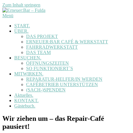
Zum Inhalt springen
Menü
START.
ÜBER.
DAS PROJEKT
ERNEUER:BAR CAFÉ & WERKSTATT
FAHRRADWERKSTATT
DAS TEAM
BESUCHEN.
ÖFFNUNGSZEITEN
SO FUNKTIONIERT´S
MITWIRKEN.
REPARATUR-HELFER/IN WERDEN
CAFÉBETRIEB UNTERSTÜTZEN
(SACH-)SPENDEN
Aktuelles.
KONTAKT.
Gästebuch.
Wir ziehen um – das Repair-Café
pausiert!