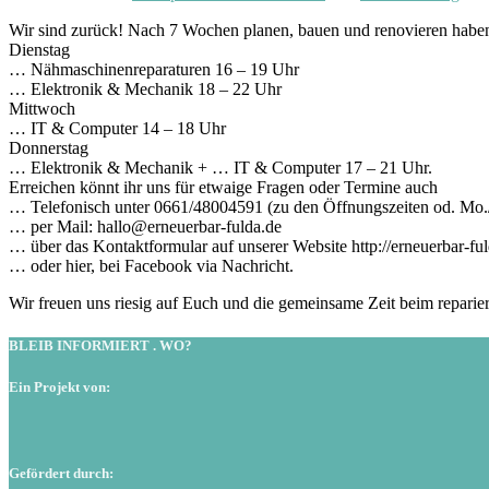
Wir sind zurück! Nach 7 Wochen planen, bauen und renovieren haben 
Dienstag
… Nähmaschinenreparaturen 16 – 19 Uhr
… Elektronik & Mechanik 18 – 22 Uhr
Mittwoch
… IT & Computer 14 – 18 Uhr
Donnerstag
… Elektronik & Mechanik + … IT & Computer 17 – 21 Uhr.
Erreichen könnt ihr uns für etwaige Fragen oder Termine auch
… Telefonisch unter 0661/48004591 (zu den Öffnungszeiten od. Mo.
… per Mail: hallo@erneuerbar-fulda.de
… über das Kontaktformular auf unserer Website http://erneuerbar-ful
… oder hier, bei Facebook via Nachricht.
Wir freuen uns riesig auf Euch und die gemeinsame Zeit beim reparier
BLEIB INFORMIERT . WO?
Ein Projekt von:
Gefördert durch: