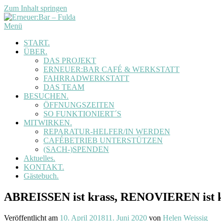
Zum Inhalt springen
Menü
START.
ÜBER.
DAS PROJEKT
ERNEUER:BAR CAFÉ & WERKSTATT
FAHRRADWERKSTATT
DAS TEAM
BESUCHEN.
ÖFFNUNGSZEITEN
SO FUNKTIONIERT´S
MITWIRKEN.
REPARATUR-HELFER/IN WERDEN
CAFÉBETRIEB UNTERSTÜTZEN
(SACH-)SPENDEN
Aktuelles.
KONTAKT.
Gästebuch.
ABREISSEN ist krass, RENOVIEREN ist k
Veröffentlicht am
10. April 2018
11. Juni 2020
von
Helen Weissig