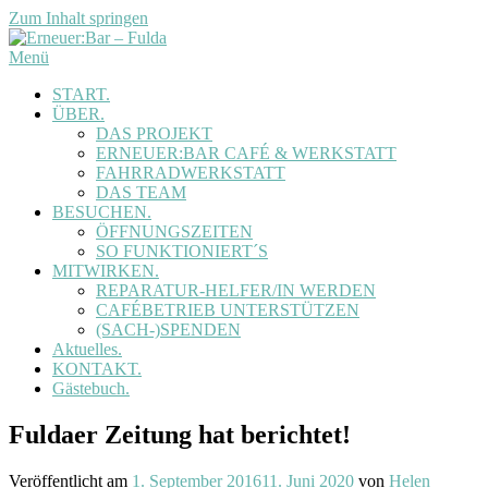
Zum Inhalt springen
Menü
START.
ÜBER.
DAS PROJEKT
ERNEUER:BAR CAFÉ & WERKSTATT
FAHRRADWERKSTATT
DAS TEAM
BESUCHEN.
ÖFFNUNGSZEITEN
SO FUNKTIONIERT´S
MITWIRKEN.
REPARATUR-HELFER/IN WERDEN
CAFÉBETRIEB UNTERSTÜTZEN
(SACH-)SPENDEN
Aktuelles.
KONTAKT.
Gästebuch.
Fuldaer Zeitung hat berichtet!
Veröffentlicht am
1. September 2016
11. Juni 2020
von
Helen