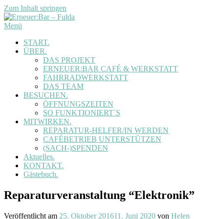
Zum Inhalt springen
Menü
START.
ÜBER.
DAS PROJEKT
ERNEUER:BAR CAFÉ & WERKSTATT
FAHRRADWERKSTATT
DAS TEAM
BESUCHEN.
ÖFFNUNGSZEITEN
SO FUNKTIONIERT´S
MITWIRKEN.
REPARATUR-HELFER/IN WERDEN
CAFÉBETRIEB UNTERSTÜTZEN
(SACH-)SPENDEN
Aktuelles.
KONTAKT.
Gästebuch.
Reparaturveranstaltung “Elektronik”
Veröffentlicht am
25. Oktober 2016
11. Juni 2020
von
Helen